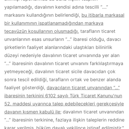
yapılamadığı, davalının kendisi adına tescilli “....”
markasını kullandığının belirlendiği,
bu itibarla markasal
bir kullanımının ispatlanamadığından markaya
tecavüzün koşullarının oluşmadığı
, tarafların ticaret
unvanlarının esas unsurların “...” ibaresi olduğu, davacı
şirketlerin faaliyet alanlarındaki ulaştıkları bilinirlik
düzeyi nedeniyle davalının ticaret unvanında yer alan
“...” ibaresinin davalının ticaret unvanını farklılaştırmaya
yetmeyeceği, davalının ticaret sicile davacıdan çok
sonra tescil edildiği, tarafların ortak ve benzer alanda
faaliyet gösterdiği,
davacıların ticaret unvanından “...”
ibaresinin terkinini 6102 sayılı Türk Ticaret Kanunu'nun
52. maddesi uyarınca talep edebilecekleri gerekçesiyle
davanın kısmen kabulü ile
; davalının ticaret unvanından
“...” ibaresinin terkinine, fazlaya ilişkin taleplerin reddine
karar verilmiş, hüküm davalı vekilince istinaf edilmiştir."