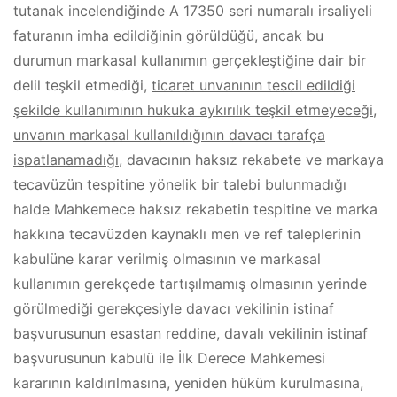
tutanak incelendiğinde A 17350 seri numaralı irsaliyeli
faturanın imha edildiğinin görüldüğü, ancak bu
durumun markasal kullanımın gerçekleştiğine dair bir
delil teşkil etmediği,
ticaret unvanının tescil edildiği
şekilde kullanımının hukuka aykırılık teşkil etmeyeceği
,
unvanın markasal kullanıldığının davacı tarafça
ispatlanamadığı
, davacının haksız rekabete ve markaya
tecavüzün tespitine yönelik bir talebi bulunmadığı
halde Mahkemece haksız rekabetin tespitine ve marka
hakkına tecavüzden kaynaklı men ve ref taleplerinin
kabulüne karar verilmiş olmasının ve markasal
kullanımın gerekçede tartışılmamış olmasının yerinde
görülmediği gerekçesiyle davacı vekilinin istinaf
başvurusunun esastan reddine, davalı vekilinin istinaf
başvurusunun kabulü ile İlk Derece Mahkemesi
kararının kaldırılmasına, yeniden hüküm kurulmasına,