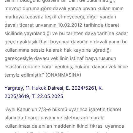
tanınır olduğunu gösterir bir delil de bulunmadığı,
mevcut duruma göre davalı yanca unvan kullanımının
markaya tecavüz teşkil etmeyeceği, diğer yandan
davalı ticaret unvanının 10.02.2012 tarihinde ticaret
sicilinde yayınlandığı ve bu tarihten dava tarihine kadar
geçen yaklaşık 9 yıl boyunca davacının davalı yanın bu
kullanımına sessiz kalarak hak kaybına uğradığı
gerekçesiyle davacı vekilinin istinaf başvurusunun
esastan reddine karar verilmiş, hüküm, davacı vekilince
temyiz edilmiştir.” (ONANMASINA)
Yargıtay, 11. Hukuk Dairesi, E. 2024/5261, K.
2025/3619, T. 22.05.2025
"Aynı Kanun'un 7/3-e hükmü uyarınca işaretin ticaret
alanında ticaret unvanı ve işletme adı olarak
kullanılması da anılan maddenin ikinci fıkrası uyarınca