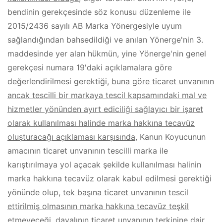
bendinin gerekçesinde söz konusu düzenleme ile
2015/2436 sayılı AB Marka Yönergesiyle uyum
sağlandığından bahsedildiği ve anılan Yönerge'nin 3.
maddesinde yer alan hükmün, yine Yönerge'nin genel
gerekçesi numara 19'daki açıklamalara göre
değerlendirilmesi gerektiği,
buna göre ticaret unvanının
ancak tescilli bir markaya tescil kapsamındaki mal ve
hizmetler yönünden ayırt ediciliği sağlayıcı bir işaret
olarak kullanılması halinde marka hakkına tecavüz
oluşturacağı açıklaması karşısında
, Kanun Koyucunun
amacının ticaret unvanının tescilli marka ile
karıştırılmaya yol açacak şekilde kullanılması halinin
marka hakkına tecavüz olarak kabul edilmesi gerektiği
yönünde olup
, tek başına ticaret unvanının tescil
ettirilmiş olmasının marka hakkına tecavüz teşkil
etmeyeceği,
davalının ticaret unvanının terkinine dair