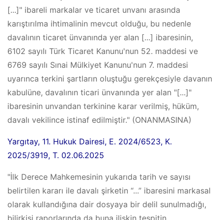
[...]" ibareli markalar ve ticaret unvanı arasında
karıştırılma ihtimalinin mevcut olduğu, bu nedenle
davalının ticaret ünvanında yer alan [...] ibaresinin,
6102 sayılı Türk Ticaret Kanunu'nun 52. maddesi ve
6769 sayılı Sınai Mülkiyet Kanunu'nun 7. maddesi
uyarınca terkini şartların oluştuğu gerekçesiyle davanın
kabulüne, davalının ticari ünvanında yer alan "[...]"
ibaresinin unvandan terkinine karar verilmiş, hüküm,
davalı vekilince istinaf edilmiştir." (ONANMASINA)
Yargıtay, 11. Hukuk Dairesi, E. 2024/6523, K.
2025/3919, T. 02.06.2025
"İlk Derece Mahkemesinin yukarıda tarih ve sayısı
belirtilen kararı ile davalı şirketin “...” ibaresini markasal
olarak kullandığına dair dosyaya bir delil sunulmadığı,
bilirkişi raporlarında da buna ilişkin tespitin