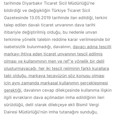
tarihinde Diyarbakır Ticaret Sicil Müdürlüğü'ne
bildirdiği ve değişikliğin Türkiye Ticaret Sicil
Gazetesinde 13.05.2019 tarihinde ilan edildiği, terkini
talep edilen davalı ticaret unvanının dava tarihi
itibariyle değiştirilmiş olduğu, bu nedenle unvan
terkinine yönelik talebin reddine karar verilmesinde bir
isabetsizlik bulunmadığı, davalının,
davacı adına tescilli
markayı ihtiva eden ticaret unvanının tescil edilmiş
olması ve kullanımının men ve ref''e yönelik bir delil
oluşturmayacağı, her iki tescil rejiminin farklı kurallara
tabi olduğu, markaya tecavüzün söz konusu olması
için aynı zamanda markasal kullanımın gerçekleşmesi
gerektiği
, davalının cevap dilekçesinde kullanıma ilişkin
ilgili evrakların dava açılmadan imha edildiğinin ileri
sürüldüğü, delil olarak dilekçeye ekli Bismil Vergi
Dairesi Müdürlüğü'nün imha tutanağını sunduğu,