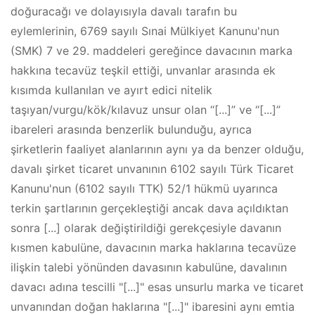
doğuracağı ve dolayısıyla davalı tarafın bu
eylemlerinin, 6769 sayılı Sınai Mülkiyet Kanunu'nun
(SMK) 7 ve 29. maddeleri gereğince davacının marka
hakkına tecavüz teşkil ettiği, unvanlar arasında ek
kısımda kullanılan ve ayırt edici nitelik
taşıyan/vurgu/kök/kılavuz unsur olan “[...]” ve “[...]”
ibareleri arasında benzerlik bulunduğu, ayrıca
şirketlerin faaliyet alanlarının aynı ya da benzer olduğu,
davalı şirket ticaret unvanının 6102 sayılı Türk Ticaret
Kanunu'nun (6102 sayılı TTK) 52/1 hükmü uyarınca
terkin şartlarının gerçekleştiği ancak dava açıldıktan
sonra [...] olarak değiştirildiği gerekçesiyle davanın
kısmen kabulüne, davacının marka haklarına tecavüze
ilişkin talebi yönünden davasının kabulüne, davalının
davacı adına tescilli "[...]" esas unsurlu marka ve ticaret
unvanından doğan haklarına "[...]" ibaresini aynı emtia