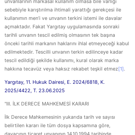
unvanlarının markasal kullanım olmasa bile varlığı
sebebiyle karıştırılma ihtimali yarattığı gerekçesi ile
kullanımın men’i ve unvanın terkini istemi ile davalar
açmaktadır. Fakat Yargıtay uygulamasında sonraki
tarihli unvanın tescil edilmiş olmasının tek başına
önceki tarihli markanın haklarını ihlal etmeyeceği kabul
edilmektedir. Tescilli unvanın terkin edilinceye kadar
tescil edildiği şekilde kullanımı, kural olarak marka
hakkına tecavüz veya haksız rekabet teşkil etmez
[1]
.
Yargıtay, 11. Hukuk Dairesi, E. 2024/6818, K.
2025/4422, T. 23.06.2025
"III. İLK DERECE MAHKEMESİ KARARI
İlk Derece Mahkemesinin yukarıda tarih ve sayısı
belirtilen kararı ile tüm dosya kapsamına göre,
davacının ticaret unvanının 14.10.1994 tarihinde,