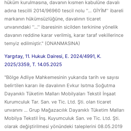
hüküm kurulmasına, davanın kısmen kabulüne davalı
adına tescilli 2014/96960 tescil nolu ''... GİYİM'' ibareli
markanın hükümsüzlüğüne, davalının ticaret
unvanındaki ''...'' ibaresinin sicilden terkinine yönelik
davanın reddine karar verilmiş, karar taraf vekillerince
temyiz edilmiştir." (ONANMASINA)
Yargıtay, 11. Hukuk Dairesi, E. 2024/4991, K.
2025/3359, T. 14.05.2025
"Bölge Adliye Mahkemesinin yukarıda tarih ve sayısı
belirtilen kararı ile davalının Evkur Isıtma Soğutma
Dayanıklı Tüketim Malları Mobilyaları Tekstil İnşaat
Kurumculuk Tar. San. ve Tic. Ltd. Şti. olan ticaret
unvanını ... Grup Mağazacılık Dayanıklı Tüketim Malları
Mobilya Tekstil İnş. Kuyumculuk San. ve Tic. Ltd. Şti.
olarak değiştirilmesi yönündeki taleplerini 08.05.2019