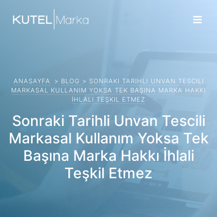
×
ANASAYFA
>
BLOG
>
SONRAKI TARIHLI UNVAN TESCILI
MARKASAL KULLANIM YOKSA TEK BAŞINA MARKA HAKKI
İHLALI TEŞKIL ETMEZ
Sonraki Tarihli Unvan Tescili
Markasal Kullanım Yoksa Tek
Başına Marka Hakkı İhlali
Teşkil Etmez