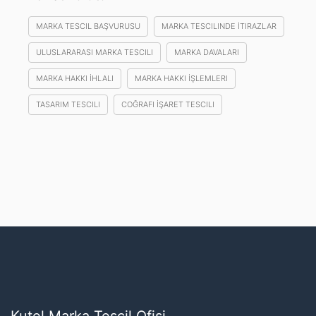
MARKA TESCIL BAŞVURUSU
MARKA TESCILINDE İTIRAZLAR
ULUSLARARASI MARKA TESCILI
MARKA DAVALARI
MARKA HAKKI İHLALI
MARKA HAKKI İŞLEMLERI
TASARIM TESCILI
COĞRAFI İŞARET TESCILI